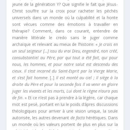
jeune de la génération Y? Que signifie le fait que Jésus-
Christ souffre sur la croix pour racheter les péchés
universels dans un monde où la culpabilité et la honte
sont vécues comme des émotions à travailler en
thérapie? Comment, dans ce courant, entendre de
manière littérale le credo sans le juger comme
archaïque et relevant au mieux de l’histoire: «
Je crois en
un seul seigneur […] issu du vrai Dieu, engendré, non créé,
consubstantiel au Père, par qui tout a été fait, qui pour
nous, les hommes, et pour notre salut est descendu des
cieux. Il s’est incarné du Saint-Esprit par la Vierge Marie,
et s’est fait homme
. [..]
Il est monté au ciel ; Il siège à la
droite du Père et pour la seconde fois Il va venir en gloire
juger les vivants et les morts, Lui dont le règne n’aura pas
de fin
. » Et ce n’est pas à prendre à la légère, car chaque
mot est pesé, portant en lui le poids d’âpres discussions
théologiques pour arriver à une vision unique, la seule
autorisée, les autres devenant
de facto
hérétiques. Dans
un monde où les valeurs portent de plus en plus sur la